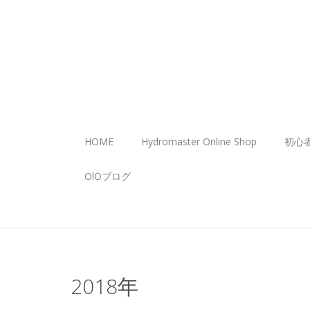
HOME
Hydromaster Online Shop
初心
OlOブログ
2018年