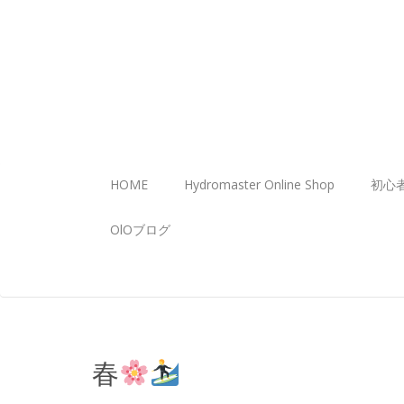
HOME
Hydromaster Online Shop
初心
OlOブログ
春