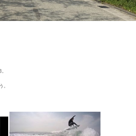
節。
う。