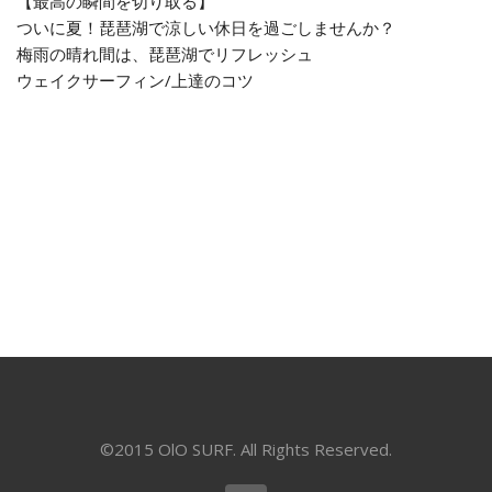
【最高の瞬間を切り取る】
ついに夏！琵琶湖で涼しい休日を過ごしませんか？
梅雨の晴れ間は、琵琶湖でリフレッシュ
ウェイクサーフィン/上達のコツ
©2015 OlO SURF. All Rights Reserved.