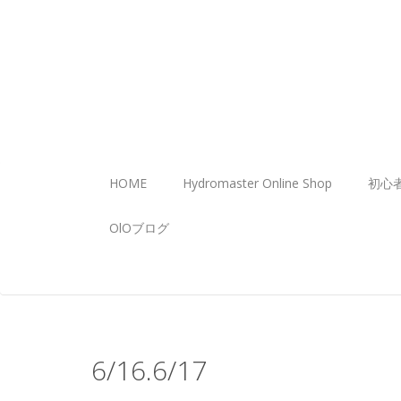
HOME
Hydromaster Online Shop
初心
OlOブログ
6/16.6/17