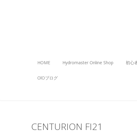
HOME
Hydromaster Online Shop
初心
OlOブログ
CENTURION FI21